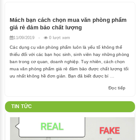
dụng
cụ
văn
Mách bạn cách chọn mua văn phòng phẩm
phòng
giá rẻ đảm bảo chất lượng
phẩm
11/09/2019
-
0 lượt xem
cần
thiết
Các dụng cụ văn phòng phẩm luôn là yếu tố không thể
cho
thiếu đối với các bạn học sinh, sinh viên hay những phòng
công
ban trong cơ quan, doanh nghiệp. Tuy nhiên, cách chọn
ty”
mua văn phòng phẩm giá rẻ đảm bảo được chất lượng tối
ưu nhất không hề đơn giản. Bạn đã biết được bí …
“Mách
Đọc tiếp
bạn
cách
TIN TỨC
chọn
mua
văn
phòng
phẩm