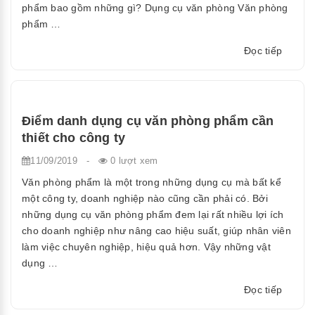
phẩm bao gồm những gì? Dụng cụ văn phòng Văn phòng
phẩm …
“Văn
Đọc tiếp
phòng
phẩm
bao
gồm
Điểm danh dụng cụ văn phòng phẩm cần
những
thiết cho công ty
gì
11/09/2019
-
0 lượt xem
?”
Văn phòng phẩm là một trong những dụng cụ mà bất kể
một công ty, doanh nghiệp nào cũng cần phải có. Bởi
những dụng cụ văn phòng phẩm đem lại rất nhiều lợi ích
cho doanh nghiệp như nâng cao hiệu suất, giúp nhân viên
làm việc chuyên nghiệp, hiệu quả hơn. Vậy những vật
dụng …
“Điểm
Đọc tiếp
danh