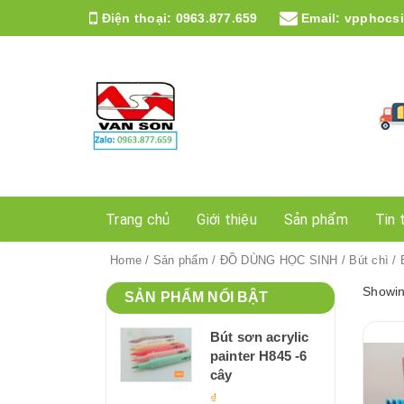
Điện thoại:
0963.877.659
Email:
vpphocs
Trang chủ
Giới thiệu
Sản phẩm
Tin 
Home
/
Sản phẩm
/
ĐỒ DÙNG HỌC SINH
/
Bút chì
/ 
Showing
SẢN PHẨM NỔI BẬT
Bút sơn acrylic
painter H845 -6
cây
₫