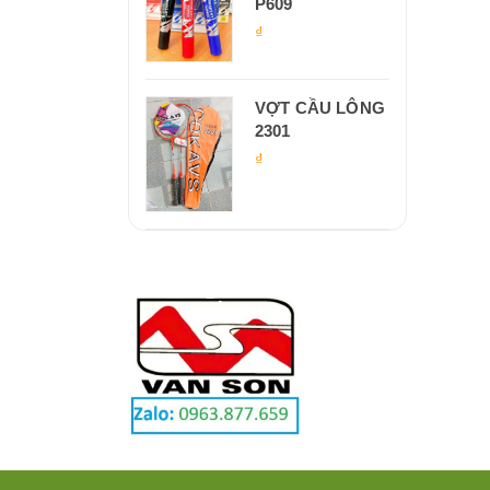
P609
₫
VỢT CẦU LÔNG
2301
₫