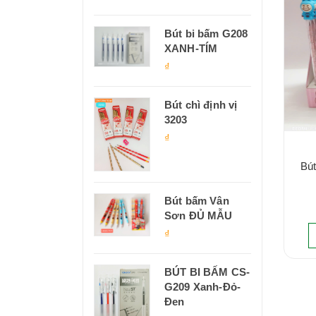
Bút bi bấm G208
XANH-TÍM
₫
Bút chì định vị
3203
₫
Bú
Bút bấm Vân
Sơn ĐỦ MẪU
₫
BÚT BI BẤM CS-
G209 Xanh-Đỏ-
Đen