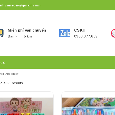
inhvanson@gmail.com
Miễn phí vận chuyển
CSKH
Bán kính 5 km
0963.877.659
tức
Bút chì khúc
 all 3 results