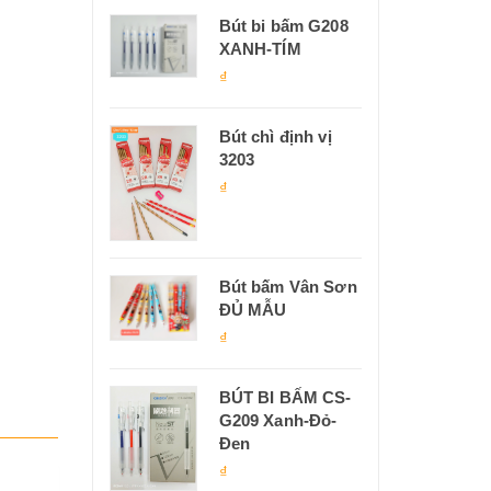
Bút bi bấm G208
XANH-TÍM
₫
Bút chì định vị
3203
₫
Bút bấm Vân Sơn
ĐỦ MẪU
₫
BÚT BI BẤM CS-
G209 Xanh-Đỏ-
Đen
₫