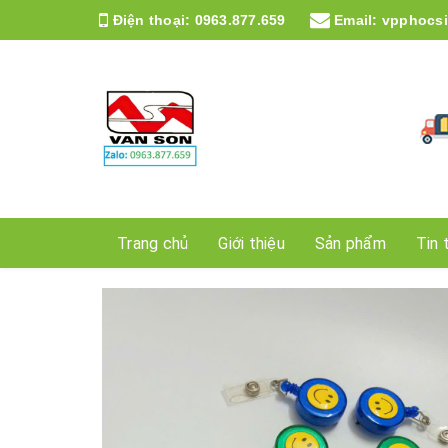
Điện thoại:
0963.877.659
Email:
vpphocs
Trang chủ
Giới thiệu
Sản phẩm
Tin 