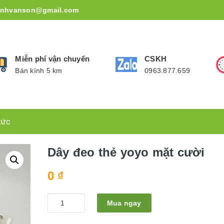
inhvanson@gmail.com
Miễn phí vận chuyển
CSKH
Bán kính 5 km
0963.877.659
tức
Dây đeo thẻ yoyo mặt cười
0
₫
Quantity
Mua ngay