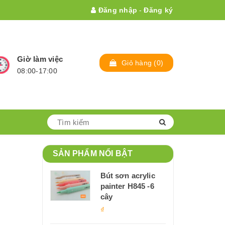
Đăng nhập
-
Đăng ký
Giờ làm việc
Giỏ hàng
(0)
08:00-17:00
SẢN PHẨM NỔI BẬT
Bút sơn acrylic
painter H845 -6
cây
₫